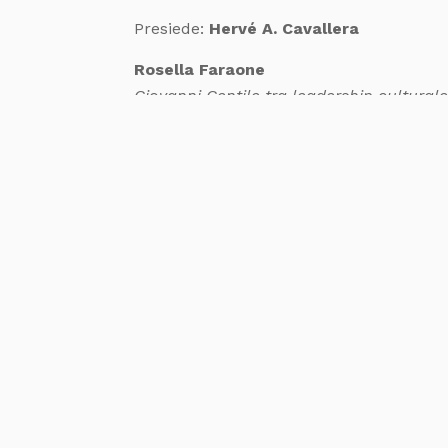
Presiede:
Hervé A. Cavallera
Rosella Faraone
Giovanni Gentile tra leadership cultural
Salvatore Cingari
La critica della democrazia nella vision
Markus Krienke
Risorgimento come categoria filosofica
Potenzialità e limiti del Rosmini “Kant it
Maria Panetta
La collaborazione gentiliana alla “Critic
Gabriele Rigano
Giovanni Gentile, Francesco d’Assisi e il 
ore 15 -19